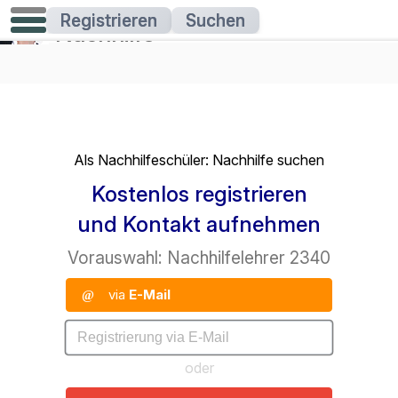
登録する
求める
個別指導
個別指導が必要な学生の方へ：チューターを探す
無料で登録し
て連絡を取りましょう
事前選考：チューター2340
メール
経由で
@
または