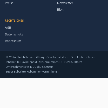
家庭教師になる
チャット
リクエストを送信する
+49 711 4004 2773
価格
ニュースレター
ブログ
法律上の
利用規約
データ保護
印刷物
© 2026 チュータリングエージェンシー · 法的形態：個人事業主 · 所
有者：D.-David Lepold · 税務番号：DE-95284/30489 · 登記上の所在
地：D-70180 シュトゥットガルト
最高のベビーシッター
助産師紹介サービス