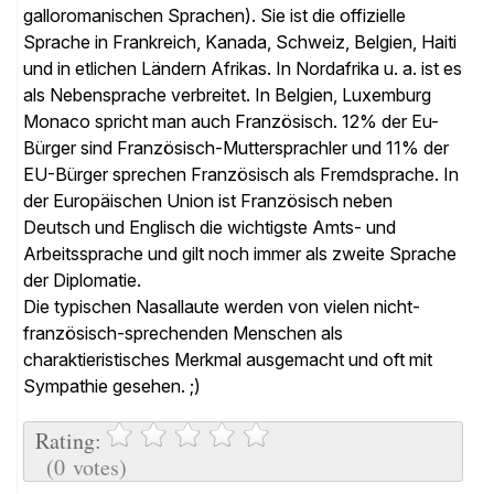
języków galijsko-romańskich). Jest językiem
urzędowym we Francji, Kanadzie, Szwajcarii, Belgii, na
Haiti i w kilku krajach afrykańskich. Jest również
powszechnie używany jako drugi język w Afryce
Północnej. Francuski jest również używany w Belgii,
Luksemburgu i Monako. 12% obywateli UE to rodzimi
użytkownicy języka francuskiego, a 11% posługuje się
nim jako językiem obcym. W Unii Europejskiej język
francuski, obok niemieckiego i angielskiego, jest jednym
z najważniejszych języków urzędowych i roboczych,
a także nadal jest uważany za drugi język dyplomacji.
Typowe dźwięki nosowe są często rozpoznawane
jako cecha charakterystyczna przez wielu
niefrancuskojęzycznych i często traktowane z
sympatią. ;)
Ocena:
(0 głosów)