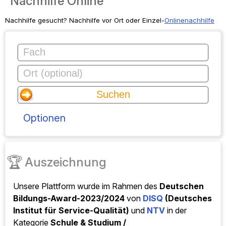
Korepetycje online
Szukasz korepetycji? Korepetycje stacjonarne czy indywidualne
online.
Opcje
🏆
nagroda
Nasza platforma otrzymała
Niemiecką Nagrodę
Edukacyjną 2023/2024
przyznawaną
przez