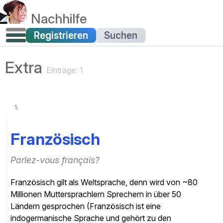
Korepetycje
Rejestr
Szukać
Dodatkowy
Wpisy: 1
1.
francuski
Parlez-vous français?
Język francuski jest uważany za język globalny,
którym posługuje się około 80 milionów rodzimych
użytkowników w ponad 50 krajach (język francuski
jest językiem indoeuropejskim i należy do rodziny