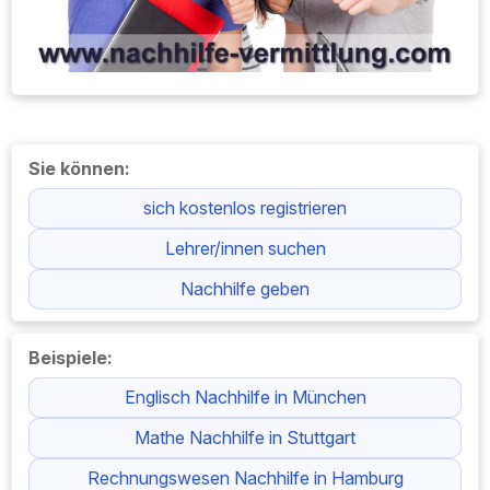
Możesz:
zarejestruj się za darmo
Szukam nauczycieli
udzielać korepetycji
Przykłady:
Korepetycje z języka angielskiego w Monachium
Korepetycje z matematyki w Stuttgarcie