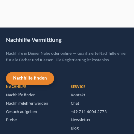
Usługi korepetycyjne
Korepetycje w Twojej okolicy lub online — wykwalifikowani
korepetytorzy ze wszystkich przedmiotów i poziomów. Rejestracja
jest bezpłatna.
Znalezienie korepetytora
KOREPETYCJE
PRACA
Znalezienie korepetytora
kontakt
Zostań korepetytorem
Pogawędzić