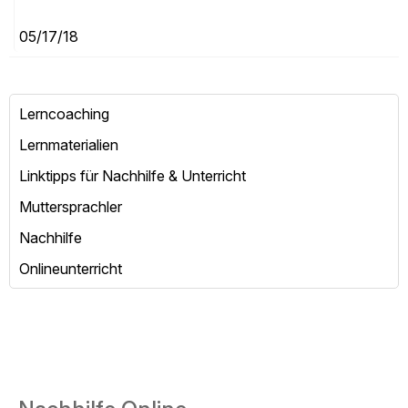
17.05.18
Coaching edukacyjny
Materiały edukacyjne
Polecane linki do korepetycji i lekcji
rodzimych użytkowników języka
Korepetycje
Lekcje online