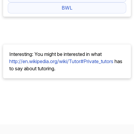
Korepetycje z księgowości w Hamburgu
Administracja biznesowa
Ciekawostka: Być może zainteresuje Cię, co
użytkownik
http://en.wikipedia.org/wiki/Tutor#Private_tutors
ma
do powiedzenia na temat korepetycji.