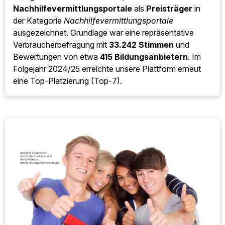
DISQ
(Niemiecki Instytut Jakości Usług)
i
NTV
w
kategorii
platform
korepetycyjnych
w kategorii
„Szkoły i Uniwersytety / Portale Korepetycyjne” .
Nagroda została przyznana na podstawie
reprezentatywnego badania konsumenckiego, w
którym oddano
33 242 głosy
i oceny od około
415
dostawców usług edukacyjnych
. W kolejnym roku,
2024/25, nasza platforma ponownie zajęła czołowe
miejsce (Top 7).