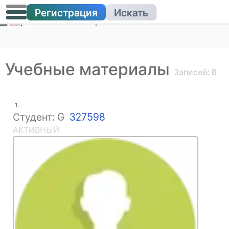
Регистрация
Искать
Репетиторство
Учебные материалы
Записей: 8
1.
Студент: G
327598
АКТИВНЫЙ