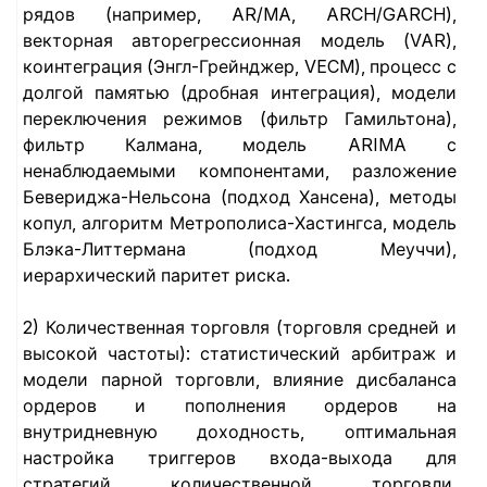
рядов (например, AR/MA, ARCH/GARCH),
векторная авторегрессионная модель (VAR),
коинтеграция (Энгл-Грейнджер, VECM), процесс с
долгой памятью (дробная интеграция), модели
переключения режимов (фильтр Гамильтона),
фильтр Калмана, модель ARIMA с
ненаблюдаемыми компонентами, разложение
Бевериджа-Нельсона (подход Хансена), методы
копул, алгоритм Метрополиса-Хастингса, модель
Блэка-Литтермана (подход Меуччи),
иерархический паритет риска.
2) Количественная торговля (торговля средней и
высокой частоты): статистический арбитраж и
модели парной торговли, влияние дисбаланса
ордеров и пополнения ордеров на
внутридневную доходность, оптимальная
настройка триггеров входа-выхода для
стратегий количественной торговли,