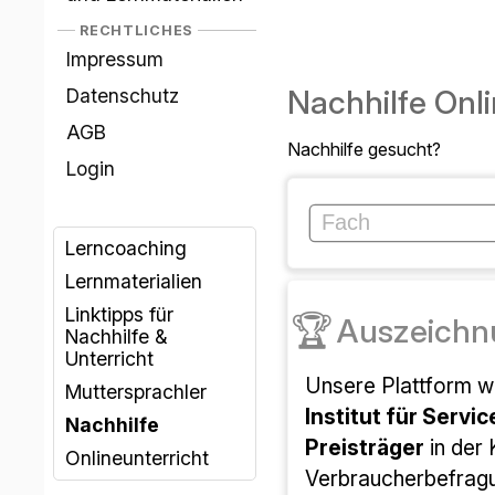
RECHTLICHES
Impressum
Nachhilfe Onl
Datenschutz
AGB
Nachhilfe gesucht?
Login
Lerncoaching
Lernmaterialien
Linktipps für
🏆
Auszeichn
Nachhilfe &
Unterricht
Unsere Plattform 
Muttersprachler
Institut für Servic
Nachhilfe
Preisträger
in der
Onlineunterricht
Verbraucherbefrag