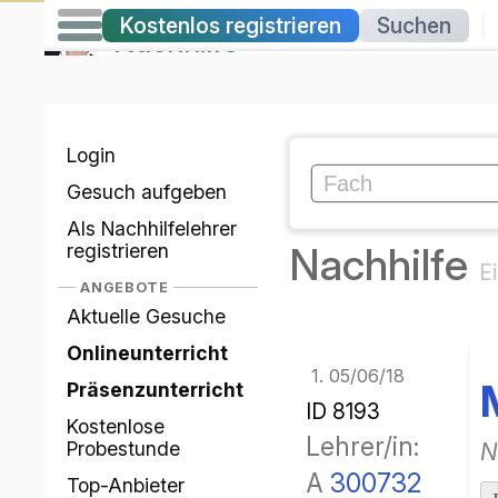
Kostenlos registrieren
Suchen
|
Nachhilfe
Login
Gesuch aufgeben
Als Nachhilfelehrer
registrieren
Nachhilfe
Ei
ANGEBOTE
Aktuelle Gesuche
Onlineunterricht
1.
05/06/18
Präsenzunterricht
ID 8193
Kostenlose
Lehrer/in:
Probestunde
N
A
300732
Top-Anbieter