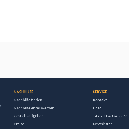
NACHHILFE
SERVICE
Nachhilfe finden
Kontakt
r
Nachhilfelehrer werden
Chat
Gesuch aufgeben
+49 711 4004 2773
Preise
Newsletter