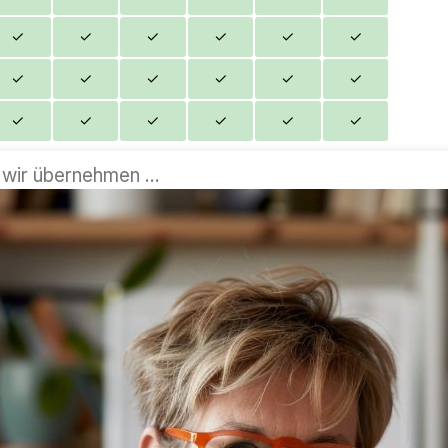
✓
✓
✓
✓
✓
✓
✓
✓
✓
✓
✓
✓
✓
✓
✓
✓
✓
✓
wir übernehmen ...