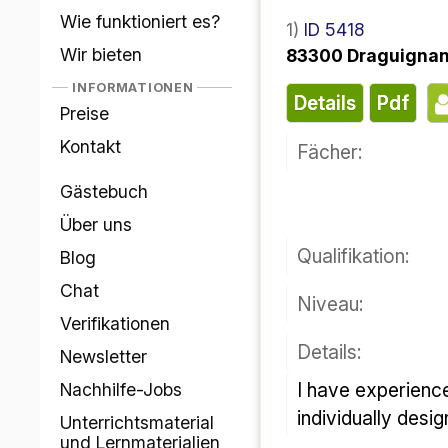
Wie funktioniert es?
1)
ID 5418
Wir bieten
83300 Draguigna
INFORMATIONEN
Details
pdf
Preise
Kontakt
Fächer:
Gästebuch
Über uns
Qualifikation:
Blog
Chat
Niveau:
Verifikationen
Details:
Newsletter
I have experience of teaching children and adults. I am an enthusiastic but patient tutor, and my lessons are 
Nachhilfe-Jobs
individually desi
Unterrichtsmaterial
und Lernmaterialien