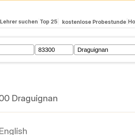
Lehrer suchen
|
Top 25
|
Ho
|
kostenlose Probestunde
300 Draguignan
 English