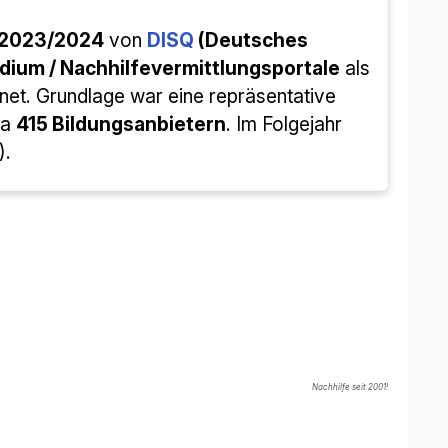
-2023/2024
von
DISQ
(Deutsches
dium / Nachhilfevermittlungsportale
als
et. Grundlage war eine repräsentative
wa
415 Bildungsanbietern
. Im Folgejahr
).
Nachhilfe seit 2001!