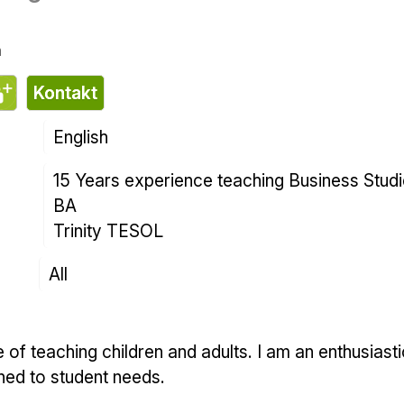
n
Kontakt
English
15 Years experience teaching Business Stud
BA
Trinity TESOL
All
gned to student needs.