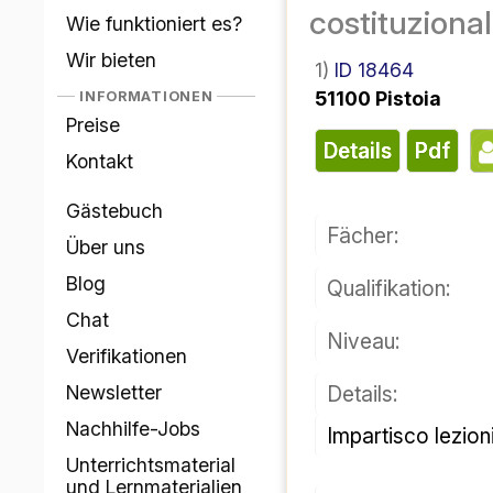
چگونه کار می‌کند؟
costituzionale
ما ارائه می‌دهیم
شناسه ۱۸۴۶۴
۱)
اطلاعات
۵۱۱۰۰ پیستویا
قیمت‌ها
تماس
پی دی اف
جزئیات
دفتر مهمان
درباره ما
فن:
وبلاگ
صلاحیت:
چت
تأییدها
سطح:
خبرنامه
جزئیات:
مشاغل تدریس
خصوصی
مواد آموزشی
و مواد یادگیری