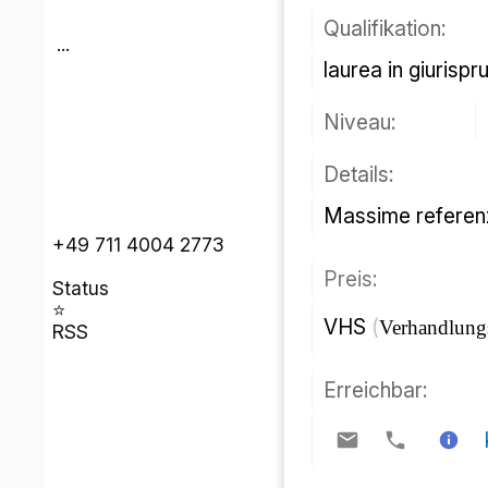
سطح:
...
جزئیات:
مرجع عظیم
قیمت:
‎+۴۹ ۷۱۱ ۴۰۰۴ ۲۷۷۳‎
قابل دسترسی:
وضعیت
⭐
آر اس اس
Technico, geometri
ortogonali, 