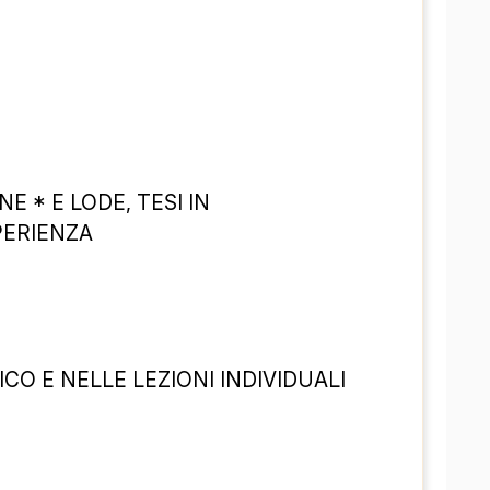
 * E LODE، TESI IN 
PERIENZA
HO UN'ESPERIENZA DECENNALE NELL'INSEGNAMENTO PUBBLICO و NELLE LEZIONI INDIVIDUALI
 ساعت  
در
 ۱۱ یورو 
چگونه می‌توانید زبان چینی و ژاپنی را به طو