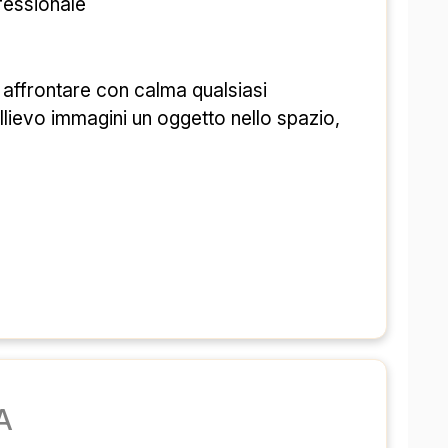
 ساعت  
در
 ۱۱ یورو 