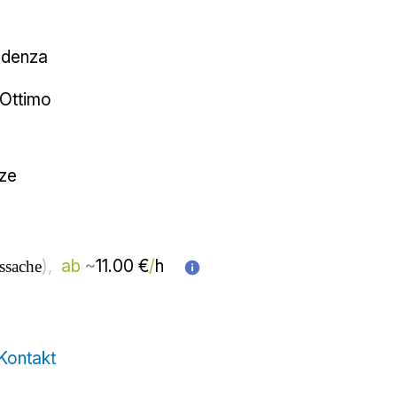
عالی
حدود
از 
)، 
( 
مرکز آموزش بزرگسالان 
قابل مذاکره 
تماس
تدریس خصوصی طراحی a descrittiva, proiezioni
autocad 2D, 3D, matematica