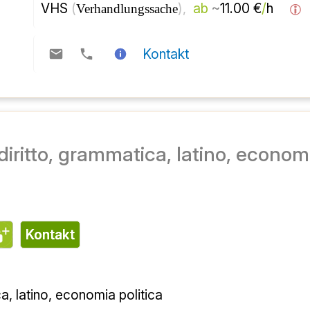
حدود
از 
)، 
( 
مرکز آموزش بزرگسالان 
قابل مذاکره 
تماس
diritto، 
تماس
diritto، grammatica، latino، economia politica
لورا در giurisprudenza