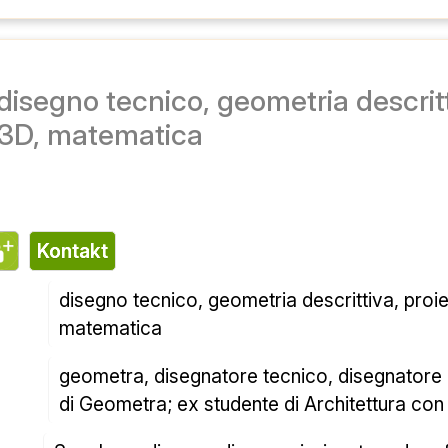
تماس
بعدی، سه بعدی، matematica
هندسه، طراحی فنی، طراحی CAD. دیپلم Maturità Scientifica و Geometra. دانشجوی 
سابق معماری با 20 اسامی تمام
Scuole medie e medie superiori, autocad pro
این امر عمدتاً به صورت گرافیک