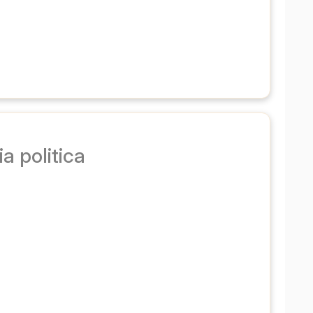
 ساعت  
در
 ۱۱ یورو 
تدریس خصوصی grammatica، latino، economia politica