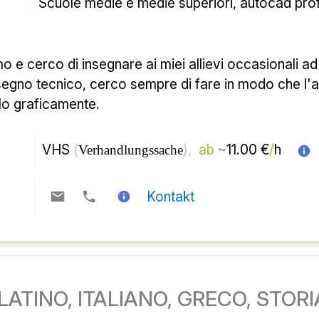
حدود
از 
)، 
( 
مرکز آموزش بزرگسالان 
قابل مذاکره 
تماس
تدریس خصوصی لاتین، ایتالیا، 
تماس
لاتین، ایتالیا، گرکو، استوریا