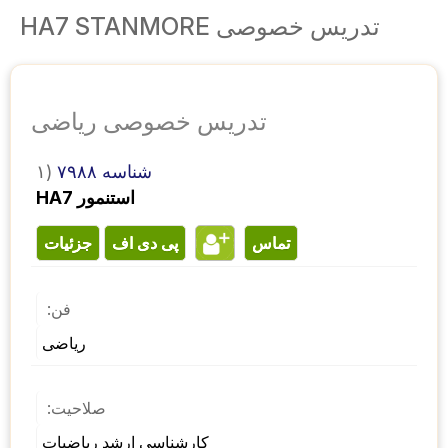
تدریس خصوصی HA7 STANMORE
تدریس خصوصی ریاضی
شناسه ۷۹۸۸
۱)
HA7 استنمور
تماس
پی دی اف
جزئیات
فن:
ریاضی
صلاحیت:
کارشناسی ارشد ریاضیات