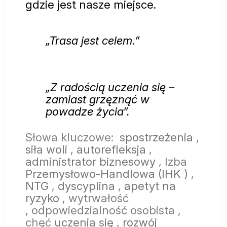
gdzie jest nasze miejsce.
„Trasa jest celem.”
„Z radością uczenia się –
zamiast grzęznąć w
powadze życia”.
Słowa kluczowe:
spostrzeżenia
,
siła woli
,
autorefleksja
,
administrator biznesowy
, Izba
Przemysłowo-Handlowa
(IHK
)
,
NTG
,
dyscyplina
,
apetyt na
ryzyko
,
wytrwałość
,
odpowiedzialność osobista
,
chęć
uczenia się
,
rozwój