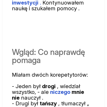
inwestycji
.
Kontynuowałem
naukę i szukałem pomocy
.
Wgląd: Co naprawdę
pomaga
Miałam dwóch korepetytorów:
- Jeden był
drogi
, wiedział
wszystko, - ale
niczego
mnie
nie
nauczył .
- Drugi był
tańszy
, tłumaczył „