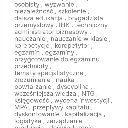
osobisty
,
wyzwanie
,
niezależność
,
szkolenie
,
dalsza
edukacja ,
brygadzista
przemysłowy
, IHK
, techniczny
administrator
biznesowy ,
nauczanie
,
nauczanie
w klasie
,
korepetycje
,
korepetytor
,
egzamin
,
egzaminy
,
przygotowanie
do egzaminu ,
przedmioty
,
tematy
specjalistyczne ,
zrozumienie
,
nauka
,
powtarzanie
,
dyscyplina
,
wcześniejsza wiedza
,
NTG
,
księgowość
,
wycena inwestycji
,
MPA
,
przepływy kapitału
,
dyskontowanie
,
kapitalizacja
,
logistyka
,
zarządzanie
produkcją
,
doświadczenie