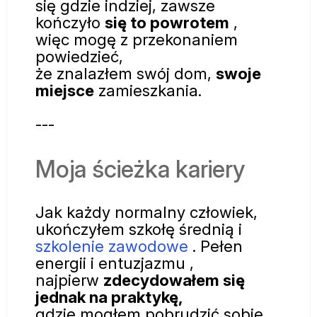
się gdzie indziej, zawsze
kończyło
się to powrotem
,
więc mogę z przekonaniem
powiedzieć,
że znalazłem swój dom,
swoje
miejsce
zamieszkania.
---
Moja ścieżka kariery
Jak każdy normalny człowiek,
ukończyłem szkołę średnią i
szkolenie zawodowe
. Pełen
energii i entuzjazmu
,
najpierw
zdecydowałem się
jednak na praktykę,
gdzie mogłem pobrudzić sobie