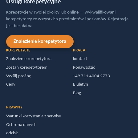
Usługi korepetycyjne
Korepetycje w Twojej okolicy lub online — wykwalifikowani
Nootropiki, które wspomagają koncentrację: Jak
korepetytorzy ze wszystkich przedmiotów i poziomów. Rejestracja
mogą pomóc Ci w nauce
jest bezpłatna.
3 techniki oddechowe, które mogą poprawić
Znalezienie korepetytora
Twoje wyniki w nauce
KOREPETYCJE
PRACA
Znalezienie korepetytora
kontakt
Korepetycje z informatyki
Zostań korepetytorem
Pogawędzić
5 powodów, dla których korepetycje mogą
Wyślij prośbę
+49 711 4004 2773
uczynić Cię milionerem
Ceny
Biuletyn
Blog
Pytania dla przyszłych korepetytorów
PRAWNY
Korepetycje z czasu Present Perfect Continuous
Warunki korzystania z serwisu
Ochrona danych
Więcej niż tylko nauka angielskiego.
odcisk