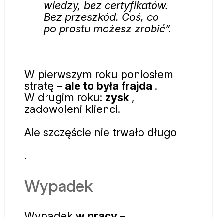
wiedzy, bez certyfikatów.
Bez przeszkód. Coś, co
po prostu możesz zrobić”.
W pierwszym roku poniosłem
stratę –
ale to była frajda
.
W drugim roku:
zysk
,
zadowoleni klienci.
Ale szczęście nie trwało długo
.
Wypadek
Wypadek
w pracy
–